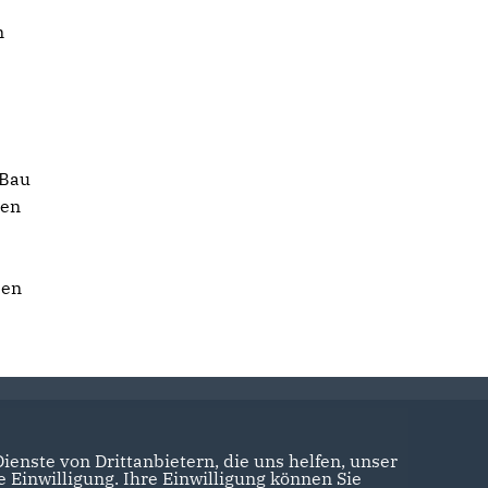
n
 Bau
ben
e
sen
enste von Drittanbietern, die uns helfen, unser
Einwilligung. Ihre Einwilligung können Sie