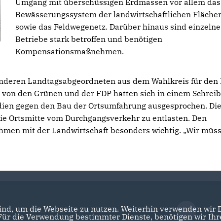
Umgang mit überschüssigen Erdmassen vor allem das
Bewässerungssystem der landwirtschaftlichen Fläche
sowie das Feldwegenetz. Darüber hinaus sind einzelne
Betriebe stark betroffen und benötigen
Kompensationsmaßnehmen.
 anderen Landtagsabgeordneten aus dem Wahlkreis für den
 von den Grünen und der FDP hatten sich in einem Schrei
dien gegen den Bau der Ortsumfahrung ausgesprochen. Di
die Ortsmitte vom Durchgangsverkehr zu entlasten. Den
ehmen mit der Landwirtschaft besonders wichtig. „Wir müs
nd, um die Webseite zu nutzen. Weiterhin verwenden wir Di
CDU Baden-Württemberg
r die Verwendung bestimmter Dienste, benötigen wir Ihre 