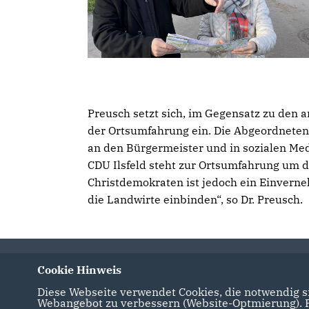
Preusch setzt sich, im Gegensatz zu den
der Ortsumfahrung ein. Die Abgeordneten
an den Bürgermeister und in sozialen Me
CDU Ilsfeld steht zur Ortsumfahrung um 
Christdemokraten ist jedoch ein Einvern
die Landwirte einbinden“, so Dr. Preusch.
Cookie Hinweis
Diese Webseite verwendet Cookies, die notwendig si
Webangebot zu verbessern (Website-Optmierung). Fü